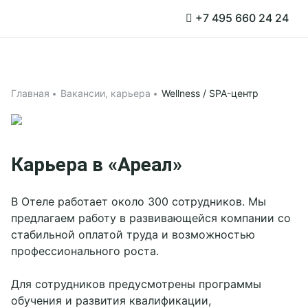
+7 495 660 24 24
Связаться с менеджером
Связаться с менеджером
Забронировать столик
Связаться с менеджером
Заказать мероприятие
Заказать услугу
Забронировать стол
Заказать услугу
Заказать услугу
Забронировать
Подробнее
3D - тур
Новый год 2027
Главная
Вакансии, карьера
Wellness / SPA-центр
Тариф «Всё включено»
Проживание
Карьера в «Ареал»
Акции
Афиша
В Отеле работает около 300 сотрудников. Мы
предлагаем работу в развивающейся компании со
О компании
стабильной оплатой труда и возможностью
Корп клиентам
профессионального роста.
Об Отеле
Свадьбы
Документы
Для сотрудников предусмотрены программы
Программа лояльности
Корпоративным клиентам
обучения и развития квалификации,
Инфраструктура
Вакансии
Конференц-залы