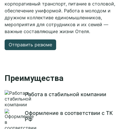
корпоративный транспорт, питание в столовой,
Новости
Банкетные залы
Всё про свадьбы
Частные праздники
обеспечение униформой. Работа в молодом и
Отзывы
Тимбилдинги
Банкетные залы
Фотографии
Корпоративы
Церемонии
Рестораны
дружном коллективе единомышленников,
Вакансии
Вокруг нас
Оформление и флористика
Беседки с мангалом
мероприятия для сотрудников и их семей —
Презентация
Ведущие и программы
СПА-зона
Свадьбы
важные составляющие жизни Отеля.
Контакты
Карта отеля
Фото и видеосъемка
Развлечения
Детский праздник
Блог
Свадебный торт
Всё для детей
Выпускной
Отправить резюме
Спорт и отдых
День Рождения
+7 495 660 24 24
bron@areal-hotel.ru
Telegram chat
Преимущества
MAX
Работа в стабильной компании
Социальные сети
Оформление в соответствии с ТК
РФ