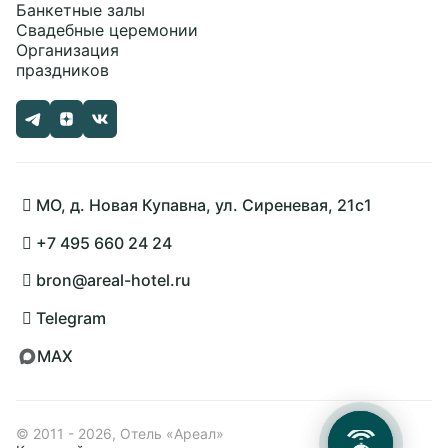
Банкетные залы
Свадебные церемонии
Организация
праздников
МО, д. Новая Купавна, ул. Сиреневая, 21с1
+7 495 660 24 24
bron@areal-hotel.ru
Telegram
MAX
Политикой обработки
cookies
© 2011 - 2026, Отель «Ареал»
на