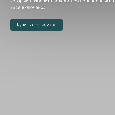
который позволит насладиться полноценным о
«Всё включено».
Купить сертификат