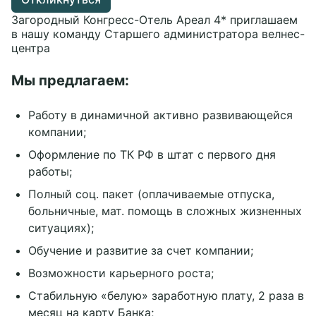
Новости
Банкетные залы
Всё про свадьбы
Загородный Конгресс-Отель Ареал 4* приглашаем
Частные праздники
Отзывы
Тимбилдинги
Банкетные залы
в нашу команду Старшего администратора велнес-
Фотографии
Корпоративы
Церемонии
Рестораны
центра
Вакансии
Вокруг нас
Оформление и флористика
Беседки с мангалом
Презентация
Ведущие и программы
СПА-зона
Свадьбы
Контакты
Мы предлагаем:
Карта отеля
Фото и видеосъемка
Развлечения
Детский праздник
Блог
Свадебный торт
Всё для детей
Выпускной
Спорт и отдых
День Рождения
Работу в динамичной активно развивающейся
+7 495 660 24 24
компании;
bron@areal-hotel.ru
Оформление по ТК РФ в штат с первого дня
работы;
Telegram chat
Полный соц. пакет (оплачиваемые отпуска,
MAX
больничные, мат. помощь в сложных жизненных
ситуациях);
Социальные сети
Обучение и развитие за счет компании;
Возможности карьерного роста;
Стабильную «белую» заработную плату, 2 раза в
месяц на карту Банка;