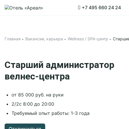
Связаться с менеджером
Связаться с менеджером
Забронировать столик
Связаться с менеджером
Заказать мероприятие
Заказать услугу
Забронировать стол
Заказать услугу
Заказать услугу
+7 495 660 24 24
Принять все
Забронировать
Подробнее
3D - тур
Политикой обработки
Новый год 2027
cookies
Главная
Вакансии, карьера
Wellness / SPA-центр
Старший
Тариф «Всё включено»
на странице.
Проживание
Принять все
Старший администратор
Акции
велнес-центра
Афиша
О компании
от 85 000 руб. на руки
Корп клиентам
2/2с 8:00 до 20:00
Об Отеле
Требуемый опыт работы: 1-3 года
Свадьбы
Документы
Программа лояльности
Корпоративным клиентам
Инфраструктура
Вакансии
Конференц-залы
Откликнуться