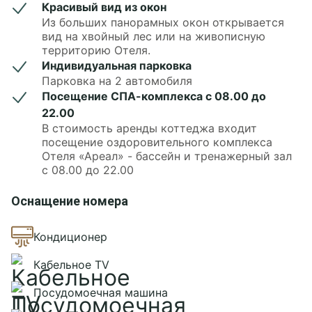
Красивый вид из окон
спутникового ТВ, выделенная линия wi-fi и система
Из больших панорамных окон открывается
кондиционирования.
вид на хвойный лес или на живописную
На территории выполнен ландшафтный дизайн,
территорию Отеля.
благоустроены прогулочные дорожки, для
Индивидуальная парковка
Парковка на 2 автомобиля
прогулок есть Английский сад, японский сад
Посещение СПА-комплекса с 08.00 до
Кайдзен, эко-парк, декоративный пруд.
22.00
В стоимость аренды коттеджа входит
посещение оздоровительного комплекса
Отеля «Ареал» - бассейн и тренажерный зал
с 08.00 до 22.00
Оснащение номера
Кондиционер
Кабельное TV
Посудомоечная машина