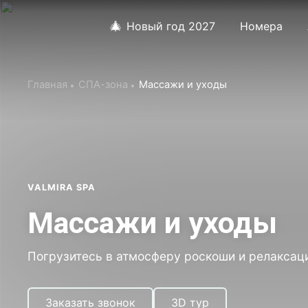
🎄
Новый год 2027
Номера
Главная
СПА-зона
Массажи и уходы
VALMIRA SPA
Массажи и уходы
Погрузитесь в атмосферу роскоши и релаксац
Заказать звонок
3D тур