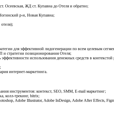
т. Осеевская, ЖД ст. Купавна до Отеля и обратно;
Ногинский р-н, Новая Купавна;
отеля);
ратегии для эффективной лидогенерации по всем целевым сегме
П и стратегии позиционирования Отеля;
ль эффективности использования денежных средств в контекстой
;
ария интернет-маркетинга.
вания инструментов: контекст, SEO, SMM, E-mail маркетинг;
 колл-трекинг, bitrix;
hop, Adobe Illustrator, Adobe InDesign, Adobe After Effects, Figm