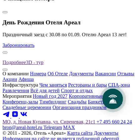
День Рождения Отеля Ареал
Праздничный заезд с 30.08 по 01.09. Отелю Ареал 13 лет!
Забронировать
Подробнее
3D - тур
О компании
Номера
Об Отеле
Документы
Вакансии
Отзывы
Акции
Афиша
Инфраструктура
Чем заняться
Рестораны и бары
СПА-зона
Развлечения
Всё для детей
Спорт и отдых
Мероприятия
Новый год 2027
Корпоративные клиенты
Конференц-залы
Тимбилдинг
Свадьбы
Банкетные залы
Свадебные церемонии
Организация праздников
МО, д. Новая Купавна, ул. Сиреневая, 21с1
+7 495 660 24 24
bron@areal-hotel.ru
Telegram
MAX
© 2011 - 2026, Отель «Ареал»
Карта сайта
Документы
Информация на сайте не является публичной офертой