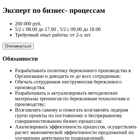
Эксперт по бизнес- процессам
200 000 руб.
5/2 с 08.00 до 17.00 , 5/2 с 09.00 до 18.00
Требуемый опыт работы: от 2-х лет
Откликнуться
Обязанности
Забронировать
Разрабатывать политику бережливого производства в
Новый год 2027
Организации и доводить ее до всех сотрудников;
Обучать сотрудников инструментам бережливого
производства;
Разрабатывать и актуализировать методические
Тариф «Всё включено»
материалы тренингов по бережливым технологиям и
производству;
Возглавлять самому и помогать возглавлять лидерам
групп проекты по постоянному и беспрерывному
Проживание
совершениствованию бизнес-процессов;
Анализировать эффективность процессов, осуществлять
расчет экономической эффективности предложений по
улучшению деятельности подразделений;
Акции