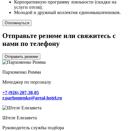
Корп клиентам
Корпоративную программу лояльности (скидки на
услуги отеля);
Смотреть все
Молодой и дружный коллектив единомышленников.
Корпоративным клиентам
Откликнуться
Конференц-залы
Банкетные залы
Отправьте резюме или свяжитесь с
Тимбилдинги
Корпоративы
нами по телефону
Отправить резюме
Свадьбы
Смотреть все
Пархоменко Римма
Всё про свадьбы
Менеджер по персоналу
Банкетные залы
Церемонии
+7 (926) 207-38-05
Оформление и флористика
r.parhomenko@areal-hotel.ru
Ведущие и программы
Фото и видеосъемка
Свадебный торт
Штеле Елизавета
Руководитель службы подбора