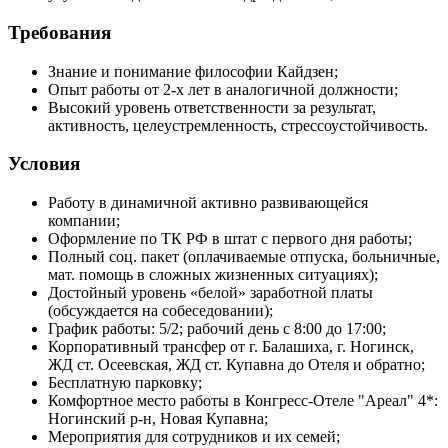
Требования
Афиша
Знание и понимание философии Кайдзен;
Опыт работы от 2-х лет в аналогичной должности;
Высокий уровень ответственности за результат,
активность, целеустремленность, стрессоустойчивость.
О компании
Условия
Смотреть все
Об Отеле
Работу в динамичной активно развивающейся
Документы
компании;
Программа лояльности
Оформление по ТК РФ в штат с первого дня работы;
Вакансии
Полный соц. пакет (оплачиваемые отпуска, больничные,
Новости
мат. помощь в сложных жизненных ситуациях);
Отзывы
Достойный уровень «белой» заработной платы
Фотографии
(обсуждается на собеседовании);
Связаться с менеджером
Связаться с менеджером
Связаться с менеджером
Забронировать столик
Заказать мероприятие
Забронировать стол
Заказать услугу
Заказать услугу
Заказать услугу
Подробнее
3D - тур
Вокруг нас
График работы: 5/2; рабочий день с 8:00 до 17:00;
Политикой обработки cookies
Принять все
Презентация
Корпоративный трансфер от г. Балашиха, г. Ногинск,
Сбросить
Применить
Применить
Забронировать
Карта отеля
ЖД ст. Осеевская, ЖД ст. Купавна до Отеля и обратно;
на странице.
Блог
Бесплатную парковку;
Комфортное место работы в Конгресс-Отеле "Ареал" 4*:
Принять все
Ногинский р-н, Новая Купавна;
Мероприятия для сотрудников и их семей;