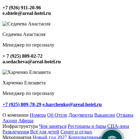
Инфраструктура
+7 (926) 911-20-96
Смотреть все
e.shtele@areal-hotel.ru
Рестораны
Беседки с мангалом
Седачева Анастасия
СПА-зона
Развлечения
Менеджер по персоналу
Всё для детей
Спорт и отдых
+ 7 (925) 809-02-72
a.sedacheva@areal-hotel.ru
Частные праздники
Харченко Елизавета
Смотреть все
Менеджер по персоналу
Свадьбы
Детский праздник
+7 (925) 809-78-29
e.harchenko@areal-hotel.ru
Выпускной
День Рождения
О компании
Номера
Об Отеле
Документы
Вакансии
Отзывы
Акции
Афиша
Инфраструктура
Чем заняться
Рестораны и бары
СПА-зона
Вакансии
Развлечения
Всё для детей
Спорт и отдых
Мероприятия
Новый год 2027
Корпоративные клиенты