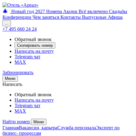
🎄
Новый год 2027
Номера
Акции
Всё включено
Свадьбы
Конференции
Чем заняться
Контакты
Выпускные
Афиша
...
+7 495 660 24 24
Обратный звонок
Скопировать номер
Написать на почту
Telegram чат
MAX
Забронировать
Меню
Написать
Обратный звонок
Написать на почту
Telegram чат
MAX
Найти номер
Меню
Главная
Вакансии, карьера
Служба персонала
Эксперт по
бизнес- процессам