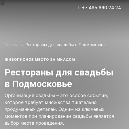
+7 495 660 24 24
Связаться с менеджером
Связаться с менеджером
Забронировать столик
Связаться с менеджером
Заказать мероприятие
Заказать услугу
Забронировать стол
Заказать услугу
Заказать услугу
Забронировать
Подробнее
3D - тур
Новый год 2027
Главная
Рестораны для свадьбы в Подмосковье
Тариф «Всё включено»
Проживание
ЖИВОПИСНОЕ МЕСТО ЗА МКАДОМ
Акции
Рестораны для свадьбы
Афиша
в Подмосковье
О компании
Организация свадьбы – это особое событие,
которое требует множества тщательно
Корп клиентам
продуманных деталей. Одним из ключевых
Об Отеле
Свадьбы
моментов при планировании свадьбы является
Документы
Программа лояльности
Корпоративным клиентам
выбор места проведения.
Инфраструктура
Вакансии
Конференц-залы