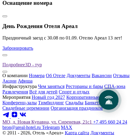
Оснащение номера
День Рождения Отеля Ареал
Праздничный заезд с 30.08 по 01.09. Отелю Ареал 13 лет!
Забронировать
Подробнее
3D - тур
О компании
Номера
Об Отеле
Документы
Вакансии
Отзывы
Акции
Афиша
Инфраструктура
Чем заняться
Рестораны и бары
СПА-зона
Развлечения
Всё для детей
Спорт и отдых
Мероприятия
Новый год 2027
Корпоративные клиенты
Конференц-залы
Тимбилдинг
Свадьбы
Банкетные залы
Свадебные церемонии
Организация праздников
МО, д. Новая Купавна, ул. Сиреневая, 21с1
+7 495 660 24 24
bron@areal-hotel.ru
Telegram
MAX
© 2011 - 2026, Отель «Ареал»
Карта сайта
Документы