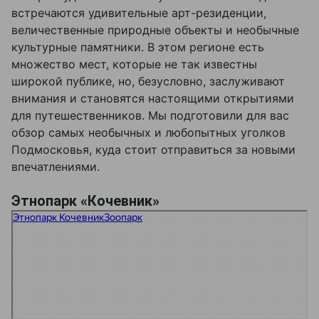
Новости
Банкетные залы
Всё про свадьбы
встречаются удивительные арт-резиденции,
Частные праздники
Отзывы
Тимбилдинги
Банкетные залы
величественные природные объекты и необычные
Фотографии
Корпоративы
Церемонии
Рестораны
культурные памятники. В этом регионе есть
Вакансии
Вокруг нас
Оформление и флористика
Беседки с мангалом
множество мест, которые не так известны
Презентация
Ведущие и программы
СПА-зона
Свадьбы
Контакты
широкой публике, но, безусловно, заслуживают
Карта отеля
Фото и видеосъемка
Развлечения
Детский праздник
Блог
Свадебный торт
Всё для детей
Выпускной
внимания и становятся настоящими открытиями
Спорт и отдых
День Рождения
для путешественников. Мы подготовили для вас
+7 495 660 24 24
обзор самых необычных и любопытных уголков
Подмосковья, куда стоит отправиться за новыми
bron@areal-hotel.ru
впечатлениями.
Telegram chat
Этнопарк «Кочевник»
MAX
Этнопарк Кочевник
Зоопарк в Москве и Московской области
Парк культуры и отдыха в Москве и Московской области
Социальные сети