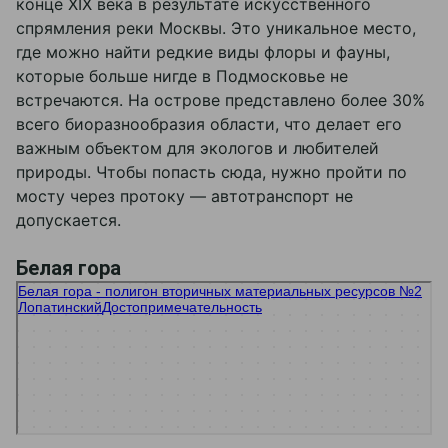
конце XIX века в результате искусственного
спрямления реки Москвы. Это уникальное место,
где можно найти редкие виды флоры и фауны,
которые больше нигде в Подмосковье не
встречаются. На острове представлено более 30%
всего биоразнообразия области, что делает его
важным объектом для экологов и любителей
природы. Чтобы попасть сюда, нужно пройти по
мосту через протоку — автотранспорт не
допускается.
Белая гора
Белая гора - полигон вторичных материальных ресурсов №2
Достопримечательность в Москве и Московской области
Лопатинский