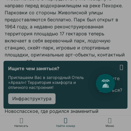
направо перед водохранилищем на реке Пехорке.
Парковки со стороны Живописной улицы
предоставляются бесплатно. Парк был открыт в
1964 году, а недавно реконструированная
территория площадью 17 гектаров теперь
включает в себя веревочный парк, лодочную
станцию, скейт-парк, игровые и спортивные
площадки, оригинальные арт-объекты, контактный
зоопарк, 5D-кинотеатр и уютные дорожки для
Ищите чем заняться?
прогулок, что делает его отличным местом для
активного и семейного отдыха.
Приглашаем Вас в загородный Отель
«Ареал»! Территория комфорта и
отличного настроения!
Музей-усадьба Глинки в Новоспасском
Инфраструктура
Музей-усадьба Глинки расположена в селе
Новоспасское, где родился знаменитый
композитор Михаил Глинка. Село находится в 25
Сбросить
Применить
Применить
км от Ельни, на юго-востоке Смоленской области.
Написать
Найти номер
Меню