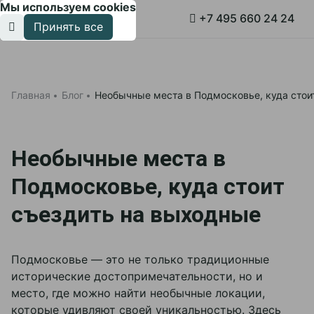
Мы используем cookies
Связаться с менеджером
Связаться с менеджером
Забронировать столик
Связаться с менеджером
Заказать мероприятие
Заказать услугу
Забронировать стол
Заказать услугу
Заказать услугу
+7 495 660 24 24
Принять все
Забронировать
Подробнее
3D - тур
Политикой обработки
Новый год 2027
cookies
Главная
Блог
Необычные места в Подмосковье, куда стои
Тариф «Всё включено»
на странице.
Проживание
Принять все
Необычные места в
Акции
Подмосковье, куда стоит
Афиша
съездить на выходные
О компании
Корп клиентам
Подмосковье — это не только традиционные
Об Отеле
исторические достопримечательности, но и
Свадьбы
Документы
место, где можно найти необычные локации,
Программа лояльности
Корпоративным клиентам
Инфраструктура
которые удивляют своей уникальностью. Здесь
Вакансии
Конференц-залы