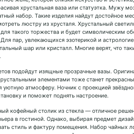
расивая хрустальная ваза или статуэтка. Мужу м
тный набор. Такие изделия найдут достойное мес
отреть люстру из хрусталя. Хрустальный светиль
 для такого торжества и будет символическим об
 Для пар, увлекающихся эзотерикой и астрологи
альный шар или кристалл. Многие верят, что та
.
тов подойдут изящные прозрачные вазы. Оригина
 хрустальными элементами тоже станет прекрас
я уютную атмосферу. Ночник с проекцией звёздно
тановку и поможет поднять настроение.
ый кофейный столик из стекла — отличное реше
ьера в гостиной. Однако, выбирая предмет дизай
вать стиль и фактуру помещения. Набор чайных л
Связаться с менеджером
Связаться с менеджером
Связаться с менеджером
Забронировать столик
Заказать мероприятие
Забронировать стол
Заказать услугу
Заказать услугу
Заказать услугу