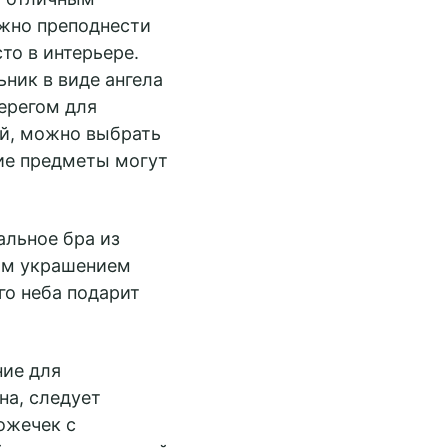
ожно преподнести
то в интерьере.
ник в виде ангела
ерегом для
ей, можно выбрать
кие предметы могут
льное бра из
ным украшением
го неба подарит
ние для
на, следует
ожечек с