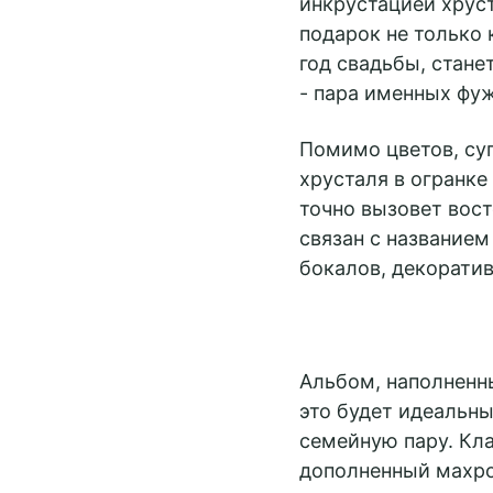
инкрустацией хрус
подарок не только 
год свадьбы, стан
- пара именных фу
Помимо цветов, су
хрусталя в огранке
точно вызовет вос
связан с названием
бокалов, декоратив
Альбом, наполненн
это будет идеальн
семейную пару. Кла
дополненный махро