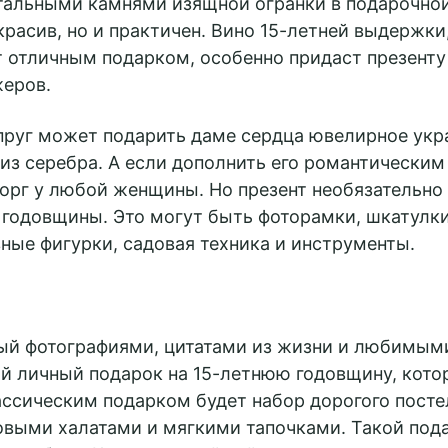
тальными камнями изящной огранки в подарочной
Подробнее
3D - тур
красив, но и практичен. Вино 15-летней выдержки
ет отличным подарком, особенно придаст презент
жеров.
пруг может подарить даме сердца ювелирное укр
 из серебра. А если дополнить его романтическим
торг у любой женщины. Но презент необязательно
 годовщины. Это могут быть фоторамки, шкатулки
ные фигурки, садовая техника и инструменты.
ый фотографиями, цитатами из жизни и любимы
ый личный подарок на 15-летнюю годовщину, кото
ссическим подарком будет набор дорогого посте
выми халатами и мягкими тапочками. Такой пода