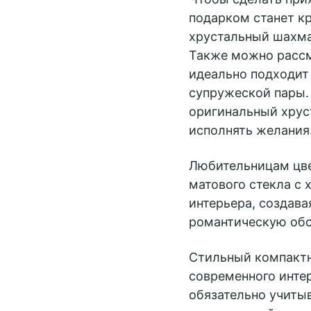
подарком станет к
хрустальный шахма
Также можно рассм
идеально подходит
супружеской пары.
оригинальный хруст
исполнять желания
Любительницам цве
матового стекла с
интерьера, создава
романтическую обс
Стильный компактн
современного интер
обязательно учиты