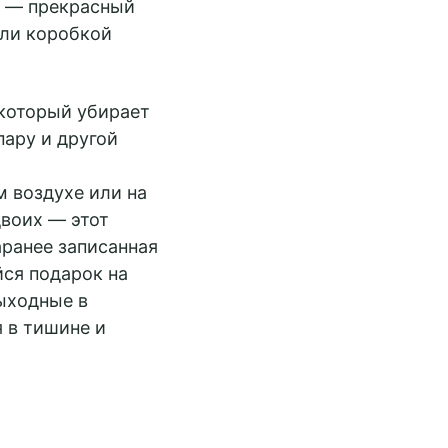
и — прекрасный
или коробкой
который убирает
ару и другой
м воздухе или на
двоих — этот
аранее записанная
ся подарок на
выходные в
 в тишине и