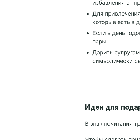
избавления от п
Для привлечения
которые есть в 
Если в день год
пары.
Дарить супругам
символически ра
Идеи для пода
В знак почитания т
Чтобы сделать прия