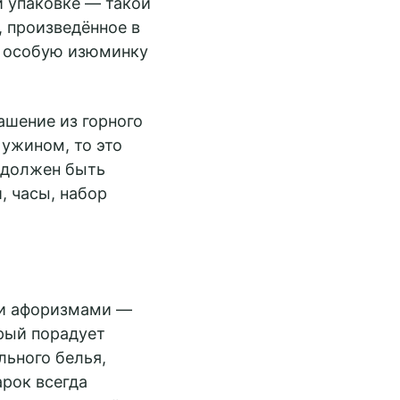
 упаковке — такой
, произведённое в
у особую изюминку
ашение из горного
 ужином, то это
 должен быть
, часы, набор
ми афоризмами —
рый порадует
льного белья,
рок всегда