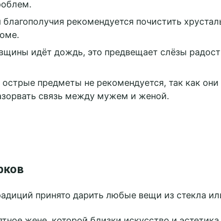
роблем.
 благополучия рекомендуется почистить хрустал
доме.
овщины идёт дождь, это предвещает слёзы радост
 острые предметы не рекомендуется, так как они
зорвать связь между мужем и женой.
рков
радиций принято дарить любые вещи из стекла ил
тное жене, которой близки искусство и эстетика