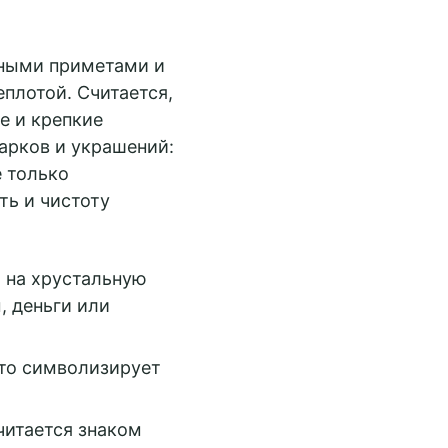
чными приметами и
плотой. Считается,
е и крепкие
арков и украшений:
е только
ть и чистоту
 на хрустальную
, деньги или
что символизирует
читается знаком