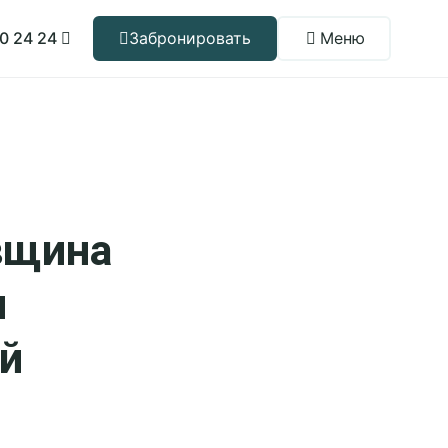
0 24 24
Забронировать
Меню
Забронировать
Новый год 2027
Тариф «Всё
включено»
Проживание
вщина
Акции
и
Афиша
ей
О компании
Корп клиентам
Об Отеле
Свадьбы
Документы