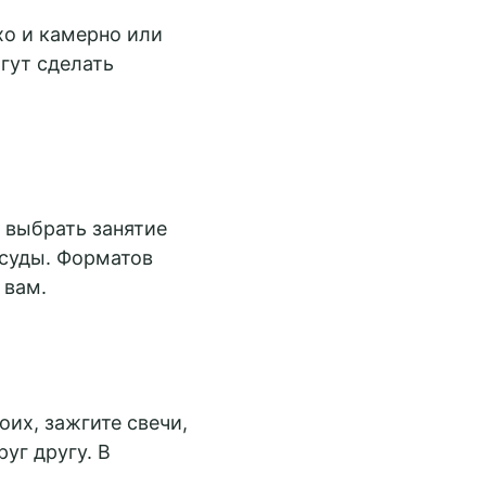
о и камерно или
гут сделать
 выбрать занятие
осуды. Форматов
 вам.
оих, зажгите свечи,
уг другу. В