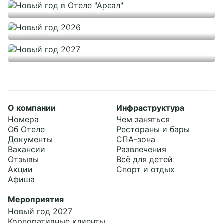
Новости
Банкетные залы
Всё про свадьбы
Новый год в Отеле "Ареал"
Частные праздники
Отзывы
Тимбилдинги
Банкетные залы
Фотографии
Корпоративы
Церемонии
Рестораны
Новый год 2026
Вакансии
Вокруг нас
Оформление и флористика
Беседки с мангалом
Презентация
Ведущие и программы
СПА-зона
Свадьбы
Новый год 2027
Контакты
Карта отеля
Фото и видеосъемка
Развлечения
Детский праздник
Блог
Свадебный торт
Всё для детей
Выпускной
Спорт и отдых
День Рождения
+7 495 660 24 24
bron@areal-hotel.ru
О компании
Инфраструктура
Номера
Чем заняться
Telegram chat
Об Отеле
Рестораны и бары
Документы
СПА-зона
MAX
Вакансии
Развлечения
Отзывы
Всё для детей
Акции
Спорт и отдых
Социальные сети
Афиша
Мероприятия
Новый год 2027
Корпоративные клиенты