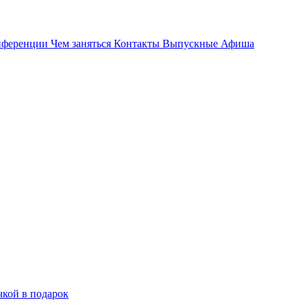
Забронировать
нференции
Чем заняться
Контакты
Выпускные
Афиша
Новый год 2027
Тариф «Всё включено»
Проживание
Акции
Афиша
чкой в подарок