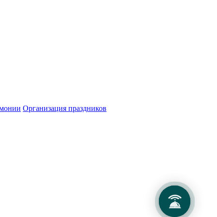
на странице.
емонии
Организация праздников