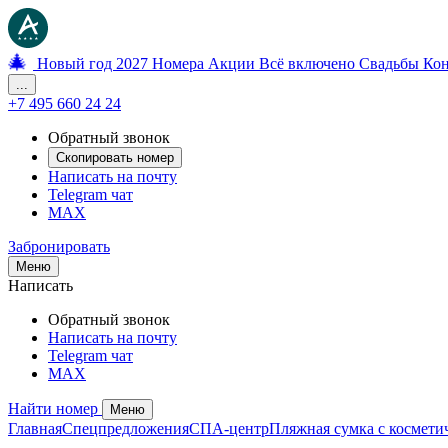
🎄
Новый год 2027
Номера
Акции
Всё включено
Свадьбы
Ко
...
+7 495 660 24 24
Обратный звонок
Скопировать номер
Написать на почту
Telegram чат
MAX
Забронировать
Меню
Написать
Обратный звонок
Написать на почту
Telegram чат
MAX
Найти номер
Меню
Главная
Спецпредложения
СПА-центр
Пляжная сумка с космети