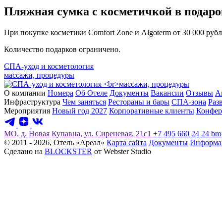
Пляжная сумка с косметичкой в подаро
При покупке косметики Comfort Zone и Algoterm от 30 000 руб
Политикой обработки cook
Количество подарков ограничено.
Принять все
СПА-уход и косметология
массажи, процедуры
О компании
Номера
Об Отеле
Документы
Вакансии
Отзывы
А
Инфраструктура
Чем заняться
Рестораны и бары
СПА-зона
Раз
Мероприятия
Новый год 2027
Корпоративные клиенты
Конфер
МО, д. Новая Купавна, ул. Сиреневая, 21с1
+7 495 660 24 24
bro
© 2011 - 2026, Отель «Ареал»
Карта сайта
Документы
Информац
Сделано на
BLOCKSTER
от Webster Studio