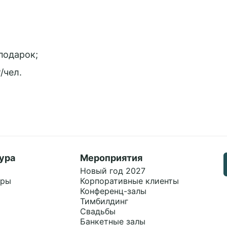
подарок;
Политикой обработки cooki
Связаться с менеджером
Связаться с менеджером
Связаться с менеджером
Забронировать столик
Заказать мероприятие
Забронировать стол
Заказать услугу
Заказать услугу
Заказать услугу
Принять все
/чел.
ура
Мероприятия
Новый год 2027
ары
Корпоративные клиенты
Конференц-залы
Тимбилдинг
Свадьбы
Банкетные залы