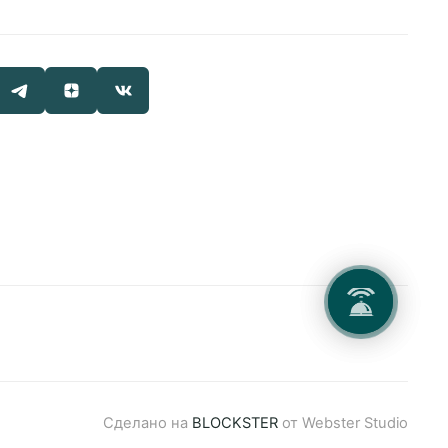
+7 495 660 24 24
bron@areal-hotel.ru
Telegram chat
MAX
Социальные сети
ь
Сделано на
BLOCKSTER
от Webster Studio