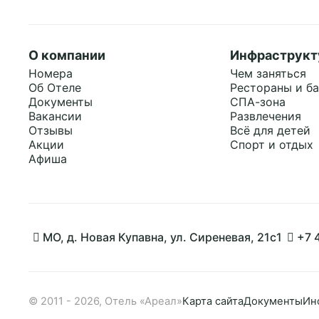
Забронировать
О компании
Инфраструкт
Номера
Чем заняться
Об Отеле
Рестораны и б
Документы
СПА-зона
Вакансии
Развлечения
Отзывы
Всё для детей
Акции
Спорт и отдых
Афиша
МО, д. Новая Купавна, ул. Сиреневая, 21с1
+7 
Политикой обработки cookies
на странице.
Принять все
© 2011 - 2026, Отель «Ареал»
Карта сайта
Документы
Ин
Принять все