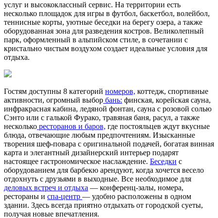
услуг и высококлассный сервис. На территории есть
несколько площадок для игры в футбол, баскетбол, волейбол,
теннисные корты, уютные беседки на берегу озера, а также
оборудованная зона для разведения костров. Великолепный
парк, оформленный в альпийском стиле, в сочетании с
кристально чистым воздухом создает идеальные условия для
отдыха.
Гостям доступны 8 категорий
номеров,
коттедж, спортивные
активности, огромный выбор
бань:
финская, корейская сауна,
инфракрасная кабина, ледяной фонтан, сауна с розовой солью
Сэнто или с галькой Фурако, травяная баня, расул, а также
несколько
ресторанов и баров,
где постояльцев ждут вкусные
блюда, отвечающие любым предпочтениям. Изысканные
творения шеф-повара с оригинальной подачей, богатая винная
карта и элегантный дизайнерский интерьер подарят
настоящее гастрономическое наслаждение.
Беседки
с
оборудованием для барбекю арендуют, когда хочется весело
отдохнуть с друзьями в выходные. Все необходимое для
деловых встреч и отдыха
— конференц-залы, номера,
рестораны и
спа-центр
— удобно расположены в одном
здании. Здесь всегда приятно отдыхать от городской суеты,
получая новые впечатления.