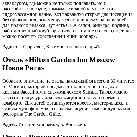
Детский праздник
акваклубом, где можно не только поплавать, но и
Выпускной
расслабиться в сауне, хаммаме, соляной комнате или
День Рождения
гидромассажной ванне. Хотя акваклуб открыт для посещения
без проживания, рекомендуется остановиться на пару дней
для полного релакса. Тут есть СПА-салон, бильярд, боулинг,
работает конный клуб, организуют катание на лошадях, также
Вакансии
можно посетить собственный мини-зоопарк.
Адрес:
г. Егорьевск, Касимовское шоссе, д. 45a.
Контакты
Отель «Hilton Garden Inn Moscow
+7 495 660 24 24
Новая Рига»
bron@areal-hotel.ru
Telegram chat
MAX
Обратите внимание на отель, находящийся всего в 30 минутах
от Москвы, который предлагает полноценный отдых с
Социальные сети
крытым бассейном и спа-комплексом Sunspa. Также можно
заказать процедуры для релаксации и провести время в
комфорте. Для детей организуются квесты, мастер-классы и
сеансы мультфильмов, а взрослые оценят изысканную кухню
ресторана The Garden Grille.
Адрес:
Истринский район, д. Кострово.