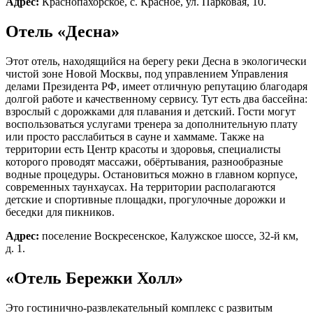
Адрес:
Краснопахорское, с. Красное, ул. Парковая, 10.
Оформление и флористика
Ведущие и программы
Отель «Десна»
Фото и видеосъемка
Свадебный торт
Этот отель, находящийся на берегу реки Десна в экологически
чистой зоне Новой Москвы, под управлением Управления
делами Президента РФ, имеет отличную репутацию благодаря
Инфраструктура
долгой работе и качественному сервису. Тут есть два бассейна:
взрослый с дорожками для плавания и детский. Гости могут
Смотреть все
воспользоваться услугами тренера за дополнительную плату
или просто расслабиться в сауне и хаммаме. Также на
Рестораны
территории есть Центр красоты и здоровья, специалисты
Беседки с мангалом
которого проводят массажи, обёртывания, разнообразные
СПА-зона
водные процедуры. Остановиться можно в главном корпусе,
Развлечения
современных таунхаусах. На территории располагаются
Всё для детей
детские и спортивные площадки, прогулочные дорожки и
Спорт и отдых
беседки для пикников.
Адрес:
поселение Воскресенское, Калужское шоссе, 32-й км,
д. 1.
Частные праздники
«Отель Бережки Холл»
Смотреть все
Свадьбы
Это гостинично-развлекательный комплекс с развитым