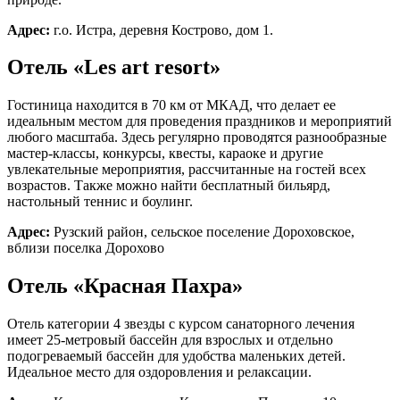
Вокруг нас
Презентация
Адрес:
г.о. Истра, деревня Кострово, дом 1.
Карта отеля
Связаться с менеджером
Связаться с менеджером
Связаться с менеджером
Забронировать столик
Заказать мероприятие
Забронировать стол
Заказать услугу
Заказать услугу
Заказать услугу
Блог
Подробнее
3D - тур
Отель «Les art resort»
Политикой обработки cookies
Принять все
Сбросить
Применить
Применить
Забронировать
на странице.
Гостиница находится в 70 км от МКАД, что делает ее
Инфраструктура
Корп клиентам
идеальным местом для проведения праздников и мероприятий
Принять все
любого масштаба. Здесь регулярно проводятся разнообразные
Смотреть все
мастер-классы, конкурсы, квесты, караоке и другие
увлекательные мероприятия, рассчитанные на гостей всех
Корпоративным клиентам
возрастов. Также можно найти бесплатный бильярд,
Конференц-залы
настольный теннис и боулинг.
Банкетные залы
Тимбилдинги
Адрес:
Рузский район, сельское поселение Дороховское,
Корпоративы
вблизи поселка Дорохово
Отель «Красная Пахра»
Свадьбы
Отель категории 4 звезды с курсом санаторного лечения
Смотреть все
имеет 25-метровый бассейн для взрослых и отдельно
подогреваемый бассейн для удобства маленьких детей.
Всё про свадьбы
Идеальное место для оздоровления и релаксации.
Банкетные залы
Церемонии