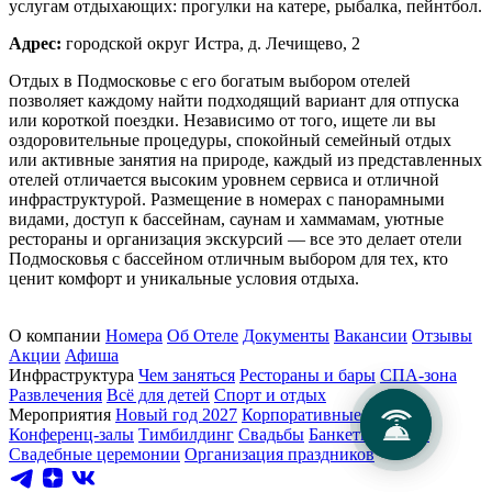
услугам отдыхающих: прогулки на катере, рыбалка, пейнтбол.
Адрес:
городской округ Истра, д. Лечищево, 2
Отдых в Подмосковье с его богатым выбором отелей
позволяет каждому найти подходящий вариант для отпуска
или короткой поездки. Независимо от того, ищете ли вы
оздоровительные процедуры, спокойный семейный отдых
или активные занятия на природе, каждый из представленных
отелей отличается высоким уровнем сервиса и отличной
инфраструктурой. Размещение в номерах с панорамными
видами, доступ к бассейнам, саунам и хаммамам, уютные
рестораны и организация экскурсий — все это делает отели
Подмосковья с бассейном отличным выбором для тех, кто
ценит комфорт и уникальные условия отдыха.
О компании
Номера
Об Отеле
Документы
Вакансии
Отзывы
Акции
Афиша
Инфраструктура
Чем заняться
Рестораны и бары
СПА-зона
Развлечения
Всё для детей
Спорт и отдых
Мероприятия
Новый год 2027
Корпоративные клиенты
Конференц-залы
Тимбилдинг
Свадьбы
Банкетные залы
Свадебные церемонии
Организация праздников