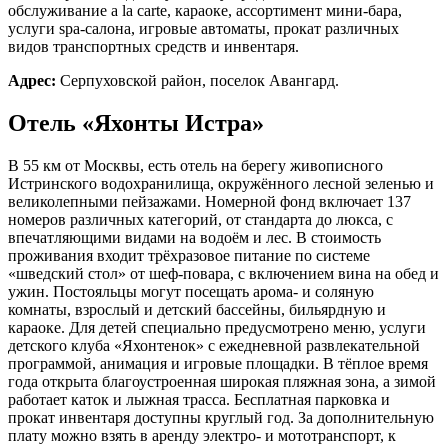
обслуживание a la carte, караоке, ассортимент мини-бара,
услуги spa-салона, игровые автоматы, прокат различных
видов транспортных средств и инвентаря.
Адрес:
Серпуховской район, поселок Авангард.
Отель «Яхонты Истра»
В 55 км от Москвы, есть отель на берегу живописного
Истринского водохранилища, окружённого лесной зеленью и
великолепными пейзажами. Номерной фонд включает 137
номеров различных категорий, от стандарта до люкса, с
впечатляющими видами на водоём и лес. В стоимость
проживания входит трёхразовое питание по системе
«шведский стол» от шеф-повара, с включением вина на обед и
ужин. Постояльцы могут посещать арома- и соляную
комнаты, взрослый и детский бассейны, бильярдную и
караоке. Для детей специально предусмотрено меню, услуги
детского клуба «Яхонтенок» с ежедневной развлекательной
программой, анимация и игровые площадки. В тёплое время
года открыта благоустроенная широкая пляжная зона, а зимой
работает каток и лыжная трасса. Бесплатная парковка и
прокат инвентаря доступны круглый год. За дополнительную
плату можно взять в аренду электро- и мототранспорт, к