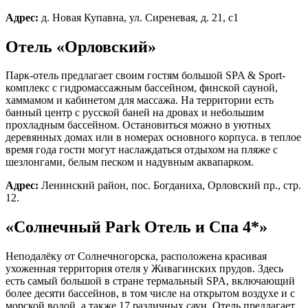
Адрес:
д. Новая Купавна, ул. Сиреневая, д. 21, с1
Отель «Орловский»
Парк-отель предлагает своим гостям большой SPA & Sport-
комплекс с гидромассажным бассейном, финской сауной,
хаммамом и кабинетом для массажа. На территории есть
банный центр с русской баней на дровах и небольшим
прохладным бассейном. Остановиться можно в уютных
деревянных домах или в номерах основного корпуса. в теплое
время года гости могут наслаждаться отдыхом на пляже с
шезлонгами, белым песком и надувным аквапарком.
Адрес:
Ленинский район, пос. Богданиха, Орловский пр., стр.
12.
«Солнечный Park Отель и Спа 4*»
Неподалёку от Солнечногорска, расположена красивая
ухоженная территория отеля у Живагинских прудов. Здесь
есть самый большой в стране термальный SPA, включающий
более десяти бассейнов, в том числе на открытом воздухе и с
морской водой, а также 17 различных саун. Отель предлагает