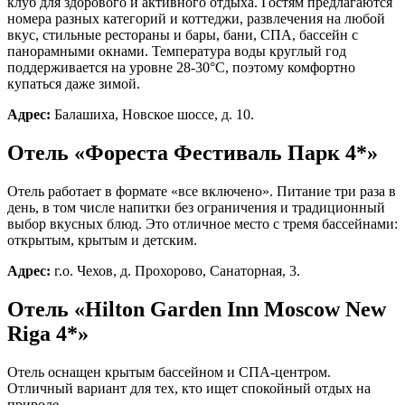
клуб для здорового и активного отдыха. Гостям предлагаются
номера разных категорий и коттеджи, развлечения на любой
вкус, стильные рестораны и бары, бани, СПА, бассейн с
панорамными окнами. Температура воды круглый год
Проживание
поддерживается на уровне 28-30°C, поэтому комфортно
купаться даже зимой.
Адрес:
Балашиха, Новское шоссе, д. 10.
Акции
Отель «Фореста Фестиваль Парк 4*»
Афиша
Отель работает в формате «все включено». Питание три раза в
день, в том числе напитки без ограничения и традиционный
выбор вкусных блюд. Это отличное место с тремя бассейнами:
О компании
открытым, крытым и детским.
Смотреть все
Адрес:
г.о. Чехов, д. Прохорово, Санаторная, 3.
Об Отеле
Отель «Hilton Garden Inn Moscow New
Документы
Riga 4*»
Программа лояльности
Вакансии
Новости
Отель оснащен крытым бассейном и СПА-центром.
Отзывы
Отличный вариант для тех, кто ищет спокойный отдых на
Фотографии
природе.