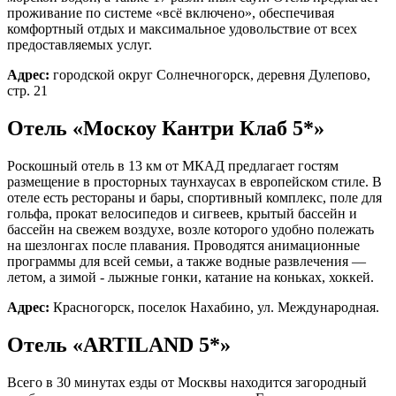
проживание по системе «всё включено», обеспечивая
комфортный отдых и максимальное удовольствие от всех
предоставляемых услуг.
Адрес:
городской округ Солнечногорск, деревня Дулепово,
стр. 21
Отель «Москоу Кантри Клаб 5*»
Роскошный отель в 13 км от МКАД предлагает гостям
размещение в просторных таунхаусах в европейском стиле. В
отеле есть рестораны и бары, спортивный комплекс, поле для
гольфа, прокат велосипедов и сигвеев, крытый бассейн и
бассейн на свежем воздухе, возле которого удобно полежать
на шезлонгах после плавания. Проводятся анимационные
программы для всей семьи, а также водные развлечения —
летом, а зимой - лыжные гонки, катание на коньках, хоккей.
Забронировать
Адрес:
Красногорск, поселок Нахабино, ул. Международная.
Новый год 2027
Отель «ARTILAND 5*»
Всего в 30 минутах езды от Москвы находится загородный
Тариф «Всё включено»