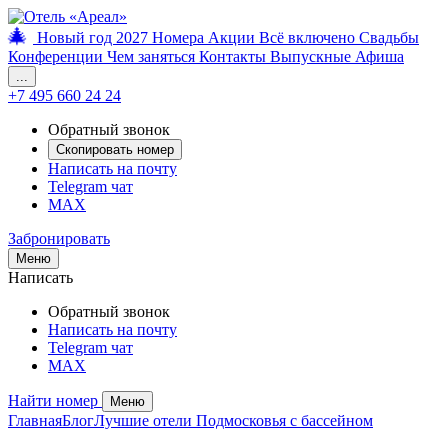
🎄
Новый год 2027
Номера
Акции
Всё включено
Свадьбы
Конференции
Чем заняться
Контакты
Выпускные
Афиша
...
+7 495 660 24 24
Обратный звонок
Скопировать номер
Написать на почту
Telegram чат
MAX
Забронировать
Меню
Написать
Обратный звонок
Написать на почту
Telegram чат
MAX
Найти номер
Меню
Главная
Блог
Лучшие отели Подмосковья с бассейном