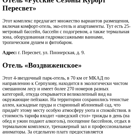
Отель «Русские Сезоны Курорт
Пересвет»
Этот комплекс предлагает множество вариантов размещения,
включая комфорт-отель, эко-отель и апартаменты. Тут есть 25-
метровый бассейн, бассейн с подогревом, а также термальная
зона, оборудованная гидромассажными ваннами,
тропическим душем и фитобаром.
Адрес:
г. Пересвет, ул. Пионерская, д. 9.
Отель «Воздвиженское»
Этот 4-звездочный парк-отель, в 70 км от МКАД по
направлению к Серпухову, находится в экологически чистом
смешанном лесу и имеет более 270 номеров разных
категорий, откуда открывается великолепный вид на
окружающие пейзажи. На территории сохранились тенистые
аллеи, каскадные пруды и старинный яблоневый сад, что
придаёт этому месту особую атмосферу уюта и спокойствия. в
стоимость тарифа входит «шведский стол» трижды в день (на
обед и ужин подают алкоголь), посещение бассейнов, отдых в
термальном комплексе, тренажерный зал и профессиональные
аниматоры. За отдельную плату предоставляется