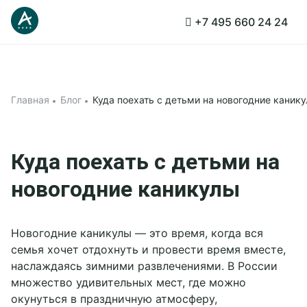
Связаться с менеджером
Связаться с менеджером
Забронировать столик
Связаться с менеджером
Заказать мероприятие
Заказать услугу
Забронировать стол
Заказать услугу
Заказать услугу
+7 495 660 24 24
Принять все
Забронировать
Подробнее
3D - тур
Политикой обработки
Новый год 2027
cookies
Главная
Блог
Куда поехать с детьми на новогодние каник
Тариф «Всё включено»
на странице.
Проживание
Принять все
Куда поехать с детьми на
Акции
новогодние каникулы
Афиша
О компании
Новогодние каникулы — это время, когда вся
Корп клиентам
семья хочет отдохнуть и провести время вместе,
Об Отеле
наслаждаясь зимними развлечениями. В России
Свадьбы
Документы
множество удивительных мест, где можно
Программа лояльности
Корпоративным клиентам
окунуться в праздничную атмосферу,
Инфраструктура
Вакансии
Конференц-залы