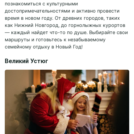
познакомиться с культурными
Новости
Банкетные залы
Всё про свадьбы
Частные праздники
достопримечательностями и активно провести
Отзывы
Тимбилдинги
Банкетные залы
Фотографии
Корпоративы
Церемонии
Рестораны
время в новом году. От древних городов, таких
Вакансии
Вокруг нас
Оформление и флористика
Беседки с мангалом
как Нижний Новгород, до горнолыжных курортов
Презентация
Ведущие и программы
СПА-зона
Свадьбы
— каждый найдет что-то по душе. Выбирайте свои
Контакты
Карта отеля
Фото и видеосъемка
Развлечения
Детский праздник
маршруты и готовьтесь к незабываемому
Блог
Свадебный торт
Всё для детей
Выпускной
семейному отдыху в Новый Год!
Спорт и отдых
День Рождения
+7 495 660 24 24
Великий Устюг
bron@areal-hotel.ru
Telegram chat
MAX
Социальные сети