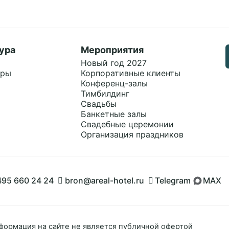
ура
Мероприятия
Новый год 2027
ары
Корпоративные клиенты
Конференц-залы
Тимбилдинг
Свадьбы
Банкетные залы
Свадебные церемонии
Организация праздников
495 660 24 24
bron@areal-hotel.ru
Telegram
MAX
Сбросить
Применит
Применить
формация на сайте не является публичной офертой