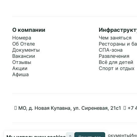
О компании
Инфраструкт
Номера
Чем заняться
Об Отеле
Рестораны и б
Документы
СПА-зона
Вакансии
Развлечения
Отзывы
Всё для детей
Акции
Спорт и отдых
Афиша
МО, д. Новая Купавна, ул. Сиреневая, 21с1
+7 
Политикой обработки cookies
на странице.
Принять все
© 2011 - 2026, Отель «Ареал»
Карта сайта
Документы
Ин