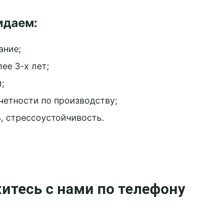
Связаться с менеджером
Связаться с менеджером
Связаться с менеджером
Забронировать столик
Заказать мероприятие
Забронировать стол
Заказать услугу
Заказать услугу
Заказать услугу
Подробнее
3D - тур
идаем:
ание;
ее 3-х лет;
;
четности по производству;
, стрессоустойчивость.
итесь с нами по телефону