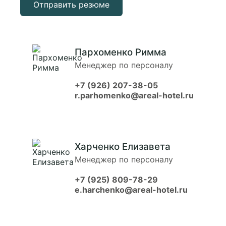
Отправить резюме
Пархоменко Римма
Менеджер по персоналу
+7 (926) 207-38-05
r.parhomenko@areal-hotel.ru
Забронировать
Харченко Елизавета
Менеджер по персоналу
+7 (925) 809-78-29
e.harchenko@areal-hotel.ru