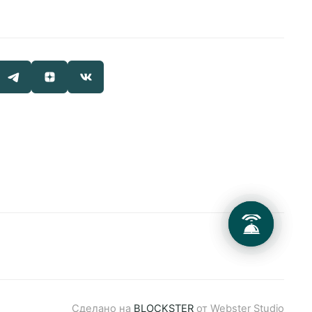
+7 495 660 24 24
bron@areal-hotel.ru
Telegram chat
MAX
Социальные сети
ь
Сделано на
BLOCKSTER
от Webster Studio