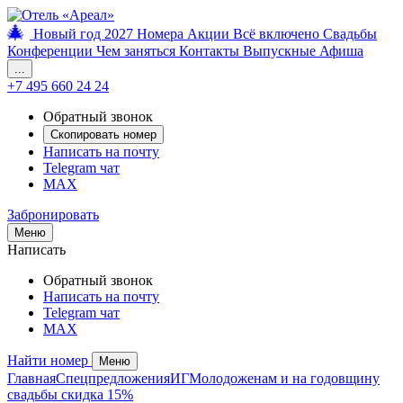
🎄
Новый год 2027
Номера
Акции
Всё включено
Свадьбы
Забронировать
Конференции
Чем заняться
Контакты
Выпускные
Афиша
...
+7 495 660 24 24
Новый год 2027
Обратный звонок
Скопировать номер
Написать на почту
Тариф «Всё включено»
Telegram чат
MAX
Забронировать
Проживание
Меню
Написать
Обратный звонок
Акции
Написать на почту
Telegram чат
MAX
Афиша
Найти номер
Меню
Главная
Спецпредложения
ИГ
Молодоженам и на годовщину
свадьбы скидка 15%