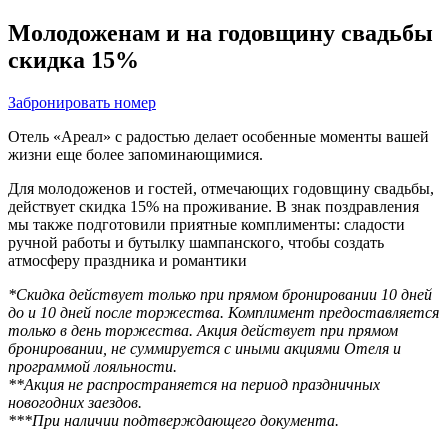
О компании
Молодоженам и на годовщину свадьбы
Смотреть все
скидка 15%
Об Отеле
Документы
Забронировать номер
Программа лояльности
Вакансии
Отель «Ареал» с радостью делает особенные моменты вашей
Новости
жизни еще более запоминающимися.
Отзывы
Связаться с менеджером
Связаться с менеджером
Связаться с менеджером
Забронировать столик
Заказать мероприятие
Забронировать стол
Заказать услугу
Заказать услугу
Заказать услугу
Подробнее
3D - тур
Фотографии
Политикой обработки cookies
Принять все
Для молодоженов и гостей, отмечающих годовщину свадьбы,
Сбросить
Применить
Применить
Вокруг нас
действует скидка 15% на проживание. В знак поздравления
Забронировать
Презентация
на странице.
мы также подготовили приятные комплименты: сладости
Карта отеля
ручной работы и бутылку шампанского, чтобы создать
Блог
Принять все
атмосферу праздника и романтики
*Скидка действует только при прямом бронировании 10 дней
до и 10 дней после торжества. Комплимент предоставляется
Корп клиентам
только в день торжества. Акция действует при прямом
бронировании, не суммируется с иными акциями Отеля и
Смотреть все
программой лояльности.
**Акция не распространяется на период праздничных
Корпоративным клиентам
новогодних заездов.
Конференц-залы
***При наличии подтверждающего документа.
Банкетные залы
Тимбилдинги