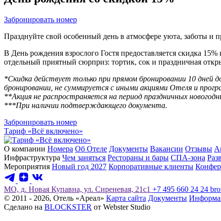
Забронировать номер
Празднуйте свой особенный день в атмосфере уюта, заботы и 
Политикой обработки cook
В День рождения взрослого Гостя предоставляется скидка 15% 
Принять все
отдельный приятный сюрприз: тортик, сок и праздничная откр
*Скидка действует только при прямом бронировании 10 дней 
бронировании, не суммируется с иными акциями Отеля и прогр
**Акция не распространяется на период праздничных новогодни
***При наличии подтверждающего документа.
Забронировать номер
Тариф «Всё включено»
О компании
Номера
Об Отеле
Документы
Вакансии
Отзывы
А
Инфраструктура
Чем заняться
Рестораны и бары
СПА-зона
Раз
Мероприятия
Новый год 2027
Корпоративные клиенты
Конфер
МО, д. Новая Купавна, ул. Сиреневая, 21с1
+7 495 660 24 24
bro
© 2011 - 2026, Отель «Ареал»
Карта сайта
Документы
Информац
Сделано на
BLOCKSTER
от Webster Studio