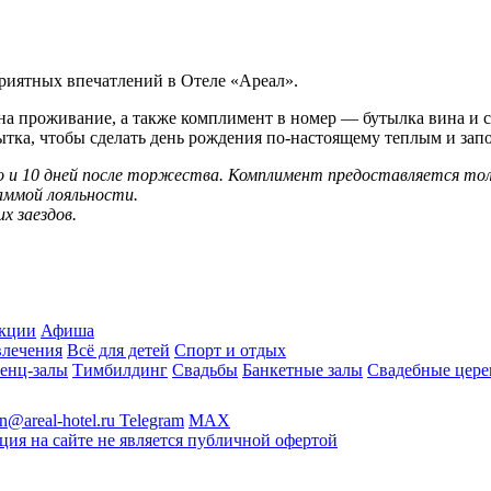
Смотреть все
Об Отеле
приятных впечатлений в Отеле «Ареал».
Связаться с менеджером
Связаться с менеджером
Связаться с менеджером
Забронировать столик
Заказать мероприятие
Забронировать стол
Заказать услугу
Заказать услугу
Заказать услугу
Документы
Подробнее
3D - тур
ies
Программа лояльности
Принять все
Сбросить
Применить
Применить
на проживание, а также комплимент в номер — бутылка вина и с
Вакансии
Забронировать
ытка, чтобы сделать день рождения по-настоящему теплым и за
Новости
Отзывы
до и 10 дней после торжества. Комплимент предоставляется то
Фотографии
аммой лояльности.
Вокруг нас
х заездов.
Презентация
Карта отеля
Блог
кции
Афиша
Корп клиентам
влечения
Всё для детей
Спорт и отдых
енц-залы
Тимбилдинг
Свадьбы
Банкетные залы
Свадебные цер
Смотреть все
Корпоративным клиентам
n@areal-hotel.ru
Telegram
MAX
Конференц-залы
ия на сайте не является публичной офертой
Банкетные залы
Тимбилдинги
Корпоративы