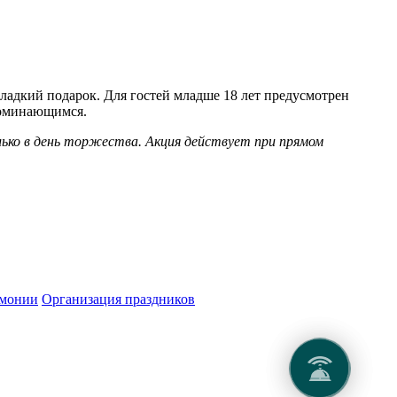
на странице.
ладкий подарок. Для гостей младше 18 лет предусмотрен
поминающимся.
лько в день торжества. Акция действует при прямом
емонии
Организация праздников