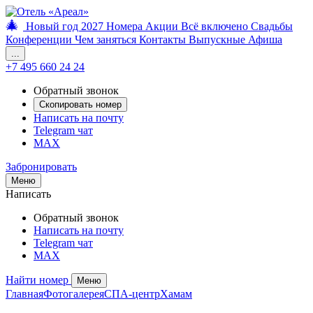
🎄
Новый год 2027
Номера
Акции
Всё включено
Свадьбы
Конференции
Чем заняться
Контакты
Выпускные
Афиша
...
+7 495 660 24 24
Обратный звонок
Скопировать номер
Написать на почту
Telegram чат
MAX
Забронировать
Меню
Написать
Обратный звонок
Написать на почту
Telegram чат
MAX
Найти номер
Меню
Главная
Фотогалерея
СПА-центр
Хамам