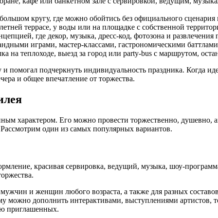
оране, кафе или банкетном зале с сервировкой, ведущим, музы
большом кругу, где можно обойтись без официального сценария 
летней террасе, у воды или на площадке с собственной территор
цепцией, где декор, музыка, дресс-код, фотозона и развлечени
ндными играми, мастер-классами, гастрономическими баттлами,
а на теплоходе, выезд за город или party-bus с маршрутом, ост
и помогал подчеркнуть индивидуальность праздника. Когда иде
ечера и общее впечатление от торжества.
илея
ным характером. Его можно провести торжественно, душевно, 
. Рассмотрим один из самых популярных вариантов.
рмление, красивая сервировка, ведущий, музыка, шоу-программа
торжества.
мужчин и женщин любого возраста, а также для разных составов
мму можно дополнить интерактивами, выступлениями артистов,
ию приглашенных.