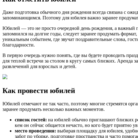
Даже подготовка обычного дня рождения всегда связана с ожид
запоминающимся. Поэтому для юбилея важно заранее продумать 
Юбилей — это не просто очередной день рождения, а важный по
запомнился на долгие годы, следует заранее продумать форма
уникальным событием, где звучат поздравительные слова, гос
благодарности.
В первую очередь нужно понять, где вы будете проводить праз
для теплой встречи за столом в кругу самых близких. Аренда 
развлечений для взрослых и детей.
Как провести юбилей
Юбилей отмечают не так часто, поэтому многие стремятся орг
заранее продумать несколько важных моментов.
список гостей:
на юбилей обычно приглашают близких род
кем он сейчас общается нечасто, но кого будет приятно у
место проведения:
выбирая площадку для юбилея, удобнее
забот по уборке, подготовке пространства и часто помог