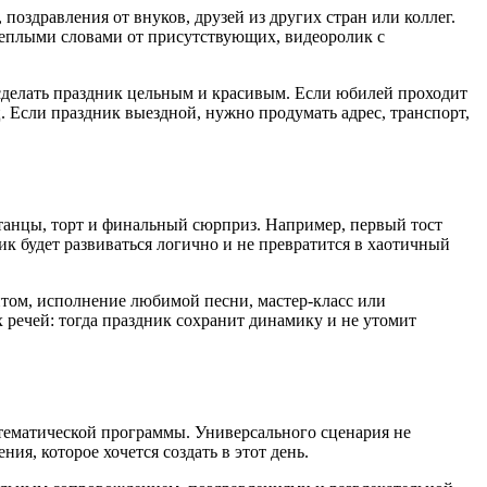
поздравления от внуков, друзей из других стран или коллег.
теплыми словами от присутствующих, видеоролик с
т сделать праздник цельным и красивым. Если юбилей проходит
ц. Если праздник выездной, нужно продумать адрес, транспорт,
 танцы, торт и финальный сюрприз. Например, первый тост
к будет развиваться логично и не превратится в хаотичный
итом, исполнение любимой песни, мастер-класс или
х речей: тогда праздник сохранит динамику и не утомит
 тематической программы. Универсального сценария не
я, которое хочется создать в этот день.