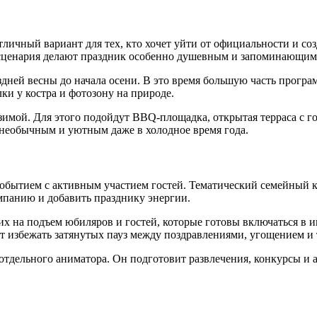
ичный вариант для тех, кто хочет уйти от официальности и соз
о сценария делают праздник особенно душевным и запоминающим
оздней весны до начала осени. В это время большую часть прог
ки у костра и фотозону на природе.
имой. Для этого подойдут BBQ-площадка, открытая терраса с го
й необычным и уютным даже в холодное время года.
событием с активным участием гостей. Тематический семейный к
мпанию и добавить празднику энергии.
 на подъем юбиляров и гостей, которые готовы включаться в игр
т избежать затянутых пауз между поздравлениями, угощением и
 отдельного аниматора. Он подготовит развлечения, конкурсы и 