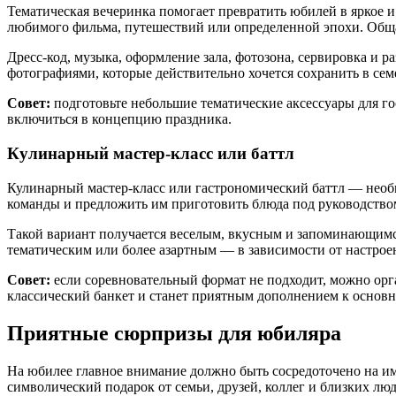
Тематическая вечеринка помогает превратить юбилей в яркое и 
любимого фильма, путешествий или определенной эпохи. Общая
Вакансии
Дресс-код, музыка, оформление зала, фотозона, сервировка и 
фотографиями, которые действительно хочется сохранить в сем
Совет:
подготовьте небольшие тематические аксессуары для го
Контакты
включиться в концепцию праздника.
+7 495 660 24 24
Кулинарный мастер-класс или баттл
bron@areal-hotel.ru
Telegram chat
MAX
Кулинарный мастер-класс или гастрономический баттл — необы
команды и предложить им приготовить блюда под руководство
Социальные сети
Такой вариант получается веселым, вкусным и запоминающимся
тематическим или более азартным — в зависимости от настрое
Совет:
если соревновательный формат не подходит, можно орга
классический банкет и станет приятным дополнением к основ
Приятные сюрпризы для юбиляра
На юбилее главное внимание должно быть сосредоточено на 
символический подарок от семьи, друзей, коллег и близких л