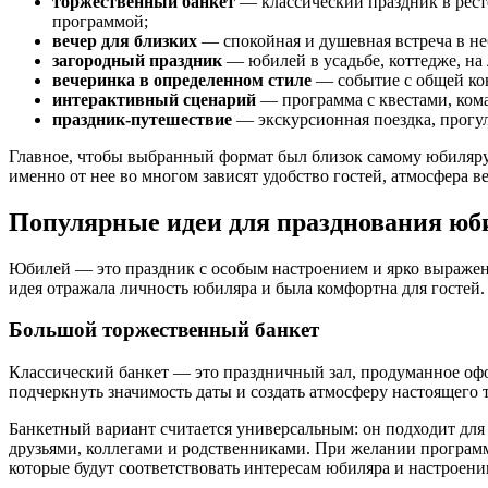
торжественный банкет
— классический праздник в рест
Проживание
программой;
вечер для близких
— спокойная и душевная встреча в не
загородный праздник
— юбилей в усадьбе, коттедже, на 
вечеринка в определенном стиле
— событие с общей кон
Акции
интерактивный сценарий
— программа с квестами, кома
праздник-путешествие
— экскурсионная поездка, прогулк
Главное, чтобы выбранный формат был близок самому юбиляру 
Афиша
именно от нее во многом зависят удобство гостей, атмосфера в
Популярные идеи для празднования юб
О компании
Юбилей — это праздник с особым настроением и ярко выражен
Смотреть все
идея отражала личность юбиляра и была комфортна для гостей
Об Отеле
Документы
Большой торжественный банкет
Программа лояльности
Вакансии
Классический банкет — это праздничный зал, продуманное офо
Новости
подчеркнуть значимость даты и создать атмосферу настоящего 
Отзывы
Фотографии
Банкетный вариант считается универсальным: он подходит для 
Вокруг нас
друзьями, коллегами и родственниками. При желании програ
Презентация
которые будут соответствовать интересам юбиляра и настроен
Карта отеля