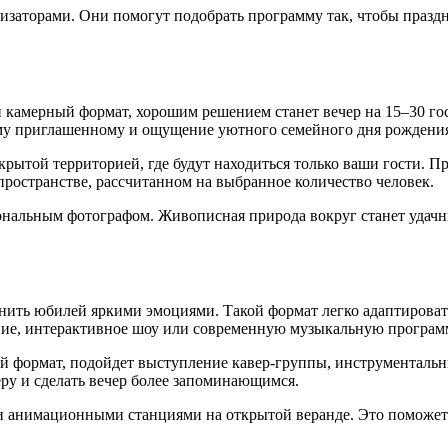
Связаться с менеджером
Связаться с менеджером
Связаться с менеджером
Забронировать столик
Заказать мероприятие
Забронировать стол
Заказать услугу
Заказать услугу
Заказать услугу
изаторами. Они помогут подобрать программу так, чтобы праз
Подробнее
3D - тур
ies
Принять все
Сбросить
Применить
Применить
Забронировать
ра
камерный формат, хорошим решением станет вечер на 15–30 гос
ому приглашенному и ощущение уютного семейного дня рождени
акрытой территорией, где будут находиться только ваши гости.
пространстве, рассчитанном на выбранное количество человек.
нальным фотографом. Живописная природа вокруг станет удачн
ить юбилей яркими эмоциями. Такой формат легко адаптировать 
ние, интерактивное шоу или современную музыкальную програм
й формат, подойдет выступление кавер-группы, инструменталь
ру и сделать вечер более запоминающимся.
анимационными станциями на открытой веранде. Это поможет г