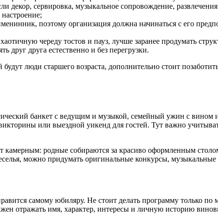
ли декор, сервировка, музыкальное сопровождение, развлечения
 настроение;
менинник, поэтому организация должна начинаться с его предп
хаотичную череду тостов и пауз, лучше заранее продумать струк
ь друг друга естественно и без перегрузки.
будут люди старшего возраста, дополнительно стоит позаботитьс
сический банкет с ведущим и музыкой, семейный ужин с вином 
 викторины или выездной уикенд для гостей. Тут важно учитыват
ет камерным: родные собираются за красиво оформленным столо
 веселья, можно придумать оригинальные конкурсы, музыкальные
нравится самому юбиляру. Не стоит делать программу только по
жен отражать имя, характер, интересы и личную историю винов