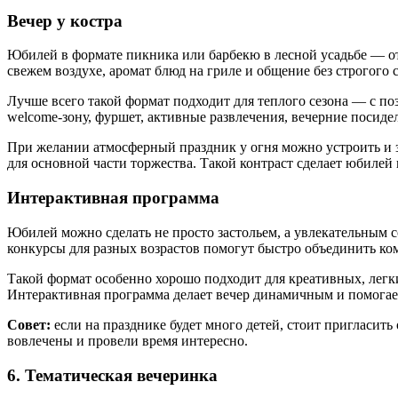
Свадебный торт
Вечер у костра
Юбилей в формате пикника или барбекю в лесной усадьбе — отл
свежем воздухе, аромат блюд на гриле и общение без строгог
Инфраструктура
Лучше всего такой формат подходит для теплого сезона — с п
Смотреть все
welcome-зону, фуршет, активные развлечения, вечерние посидел
Рестораны
При желании атмосферный праздник у огня можно устроить и з
Беседки с мангалом
для основной части торжества. Такой контраст сделает юбиле
СПА-зона
Развлечения
Интерактивная программа
Всё для детей
Спорт и отдых
Юбилей можно сделать не просто застольем, а увлекательным 
конкурсы для разных возрастов помогут быстро объединить ко
Частные праздники
Такой формат особенно хорошо подходит для креативных, легких
Интерактивная программа делает вечер динамичным и помогае
Смотреть все
Совет:
если на празднике будет много детей, стоит пригласить
Свадьбы
вовлечены и провели время интересно.
Детский праздник
Выпускной
6. Тематическая вечеринка
День Рождения