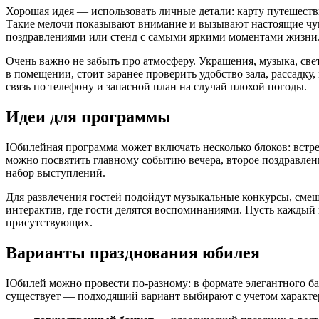
Хорошая идея — использовать личные детали: карту путешествий
Такие мелочи показывают внимание и вызывают настоящие чув
поздравлениями или стенд с самыми яркими моментами жизни
Очень важно не забыть про атмосферу. Украшения, музыка, све
в помещении, стоит заранее проверить удобство зала, рассадку
связь по телефону и запасной план на случай плохой погоды.
Идеи для программы
Юбилейная программа может включать несколько блоков: встре
можно посвятить главному событию вечера, второе поздравлени
набор выступлений.
Забронировать
Для развлечения гостей подойдут музыкальные конкурсы, смеш
интерактив, где гости делятся воспоминаниями. Пусть каждый 
присутствующих.
Новый год 2027
Варианты празднования юбилея
Тариф «Всё включено»
Юбилей можно провести по-разному: в формате элегантного ба
существует — подходящий вариант выбирают с учетом характера 