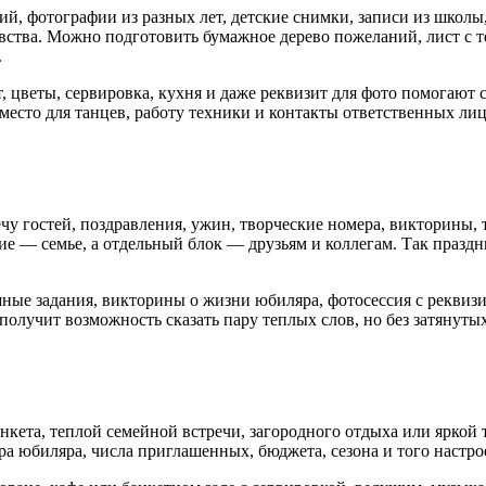
, фотографии из разных лет, детские снимки, записи из школы, 
ства. Можно подготовить бумажное дерево пожеланий, лист с 
.
т, цветы, сервировка, кухня и даже реквизит для фото помогаю
, место для танцев, работу техники и контакты ответственных ли
чу гостей, поздравления, ужин, творческие номера, викторины,
е — семье, а отдельный блок — друзьям и коллегам. Так праздни
ные задания, викторины о жизни юбиляра, фотосессия с реквиз
получит возможность сказать пару теплых слов, но без затянуты
нкета, теплой семейной встречи, загородного отдыха или яркой
юбиляра, числа приглашенных, бюджета, сезона и того настроени