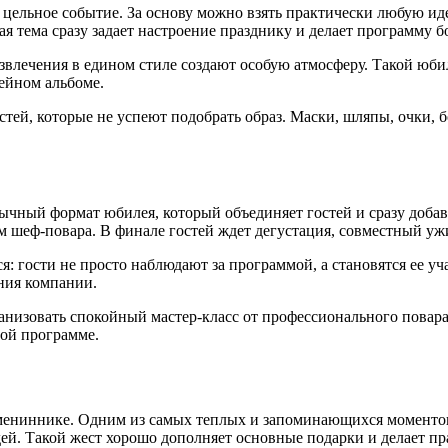
цельное событие. За основу можно взять практически любую идею
 тема сразу задает настроение празднику и делает программу б
развлечения в едином стиле создают особую атмосферу. Такой юб
ейном альбоме.
стей, которые не успеют подобрать образ. Маски, шляпы, очки, 
чный формат юбилея, который объединяет гостей и сразу добав
м шеф-повара. В финале гостей ждет дегустация, совместный у
: гости не просто наблюдают за программой, а становятся ее 
ния компании.
низовать спокойный мастер-класс от профессионального повара
ной программе.
имениннике. Одним из самых теплых и запоминающихся моменто
юдей. Такой жест хорошо дополняет основные подарки и делает 