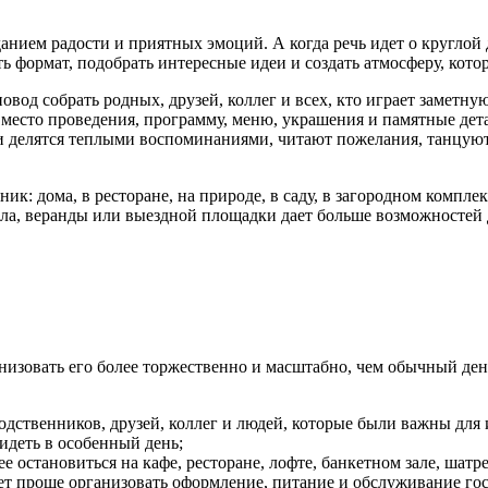
анием радости и приятных эмоций. А когда речь идет о круглой 
формат, подобрать интересные идеи и создать атмосферу, котор
вод собрать родных, друзей, коллег и всех, кто играет заметн
т, место проведения, программу, меню, украшения и памятные д
ти делятся теплыми воспоминаниями, читают пожелания, танцую
дник: дома, в ресторане, на природе, в саду, в загородном ком
зала, веранды или выездной площадки дает больше возможностей 
анизовать его более торжественно и масштабно, чем обычный де
ственников, друзей, коллег и людей, которые были важны для и
видеть в особенный день;
 остановиться на кафе, ресторане, лофте, банкетном зале, шатр
ает проще организовать оформление, питание и обслуживание гос