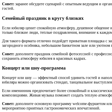
Блог
Совет:
заранее обсудите сценарий с опытным ведущим и орган
Политикой обработки cook
гостей.
Принять все
Семейный праздник в кругу близких
Инфраструкту
Корп клиентам
Если юбиляр ценит спокойную атмосферу, душевное общение и 
Смотреть все
только близкие люди, теплые поздравления, внимание к кажд
Корпоративным клиентам
Для такого формата отлично подойдет приватная площадка с з
Конференц-залы
загородного особняка, небольшом банкетном зале или уютном 
Банкетные залы
Тимбилдинги
Совет:
дополните праздник семейной фотосессией с профессио
Корпоративы
сохранить атмосферу юбилея в красивых кадрах.
Концерт или шоу-программа
Свадьбы
Концерт или шоу — эффектный способ удивить гостей и наполн
Смотреть все
юбиляра можно организовать стендап, танцевальное выступле
Всё про свадьбы
Если именинник предпочитает более спокойный и классически
Банкетные залы
композициями. Живая музыка поможет создать теплую атмосфе
Церемонии
Оформление и флористика
Совет:
дополните основную программу welcome-фуршетом или 
Ведущие и программы
мероприятию приятных гастрономических впечатлений.
Фото и видеосъемка